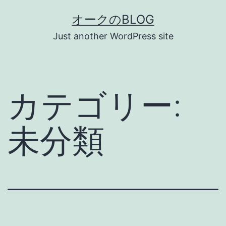
コ
オークのBLOG
ン
Just another WordPress site
テ
ン
ツ
カテゴリー:
へ
ス
未分類
キ
ッ
プ